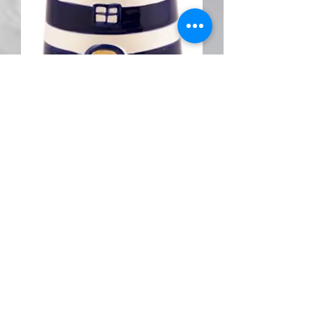
Keramikvorratsdose Leuchtturm 250g
blau/weiß
Preis
20,00 €